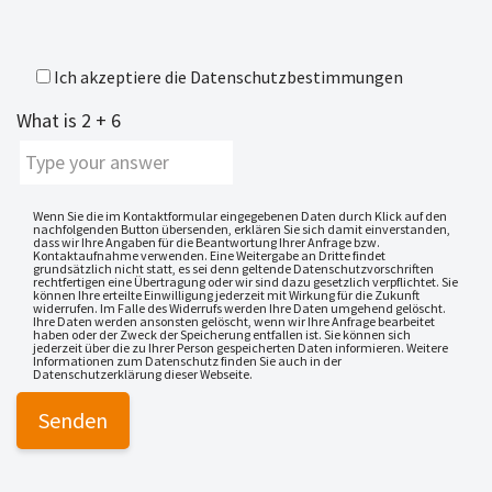
Ich akzeptiere die
Datenschutzbestimmungen
What is
2
+
6
Wenn Sie die im Kontaktformular eingegebenen Daten durch Klick auf den
nachfolgenden Button übersenden, erklären Sie sich damit einverstanden,
dass wir Ihre Angaben für die Beantwortung Ihrer Anfrage bzw.
Kontaktaufnahme verwenden. Eine Weitergabe an Dritte findet
grundsätzlich nicht statt, es sei denn geltende Datenschutzvorschriften
rechtfertigen eine Übertragung oder wir sind dazu gesetzlich verpflichtet. Sie
können Ihre erteilte Einwilligung jederzeit mit Wirkung für die Zukunft
widerrufen. Im Falle des Widerrufs werden Ihre Daten umgehend gelöscht.
Ihre Daten werden ansonsten gelöscht, wenn wir Ihre Anfrage bearbeitet
haben oder der Zweck der Speicherung entfallen ist. Sie können sich
jederzeit über die zu Ihrer Person gespeicherten Daten informieren. Weitere
Informationen zum Datenschutz finden Sie auch in der
Datenschutzerklärung dieser Webseite.