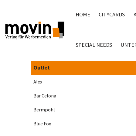
HOME
CITYCARDS
Zum
Inhalt
springen
SPECIAL NEEDS
UNTE
Outlet
Alex
Bar Celona
Bermpohl
Blue Fox