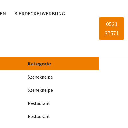
LEN
BIERDECKELWERBUNG
0521
37571
Kategorie
Szenekneipe
Szenekneipe
Restaurant
Restaurant