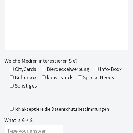
Welche Medien interessieren Sie?
CityCards
Bierdeckelwerbung
Info-Boxx
Kulturbox
kunst:stück
Special Needs
Sonstiges
Ich akzeptiere die
Datenschutzbestimmungen
What is
6
+
8