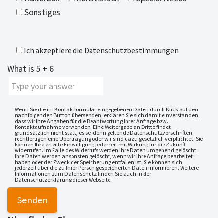
Sonstiges
Ich akzeptiere die
Datenschutzbestimmungen
What is
5
+
6
Wenn Sie die im Kontaktformular eingegebenen Daten durch Klick auf den
nachfolgenden Button übersenden, erklären Sie sich damit einverstanden,
dass wir Ihre Angaben für die Beantwortung Ihrer Anfrage bzw.
Kontaktaufnahme verwenden. Eine Weitergabe an Dritte findet
grundsätzlich nicht statt, es sei denn geltende Datenschutzvorschriften
rechtfertigen eine Übertragung oder wir sind dazu gesetzlich verpflichtet. Sie
können Ihre erteilte Einwilligung jederzeit mit Wirkung für die Zukunft
widerrufen. Im Falle des Widerrufs werden Ihre Daten umgehend gelöscht.
Ihre Daten werden ansonsten gelöscht, wenn wir Ihre Anfrage bearbeitet
haben oder der Zweck der Speicherung entfallen ist. Sie können sich
jederzeit über die zu Ihrer Person gespeicherten Daten informieren. Weitere
Informationen zum Datenschutz finden Sie auch in der
Datenschutzerklärung dieser Webseite.