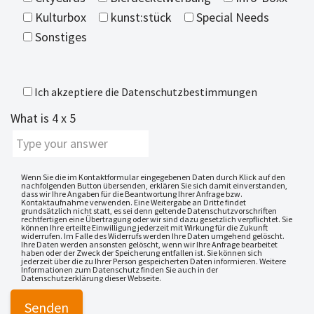
Kulturbox
kunst:stück
Special Needs
Sonstiges
Ich akzeptiere die
Datenschutzbestimmungen
What is
4
x
5
Wenn Sie die im Kontaktformular eingegebenen Daten durch Klick auf den
nachfolgenden Button übersenden, erklären Sie sich damit einverstanden,
dass wir Ihre Angaben für die Beantwortung Ihrer Anfrage bzw.
Kontaktaufnahme verwenden. Eine Weitergabe an Dritte findet
grundsätzlich nicht statt, es sei denn geltende Datenschutzvorschriften
rechtfertigen eine Übertragung oder wir sind dazu gesetzlich verpflichtet. Sie
können Ihre erteilte Einwilligung jederzeit mit Wirkung für die Zukunft
widerrufen. Im Falle des Widerrufs werden Ihre Daten umgehend gelöscht.
Ihre Daten werden ansonsten gelöscht, wenn wir Ihre Anfrage bearbeitet
haben oder der Zweck der Speicherung entfallen ist. Sie können sich
jederzeit über die zu Ihrer Person gespeicherten Daten informieren. Weitere
Informationen zum Datenschutz finden Sie auch in der
Datenschutzerklärung dieser Webseite.