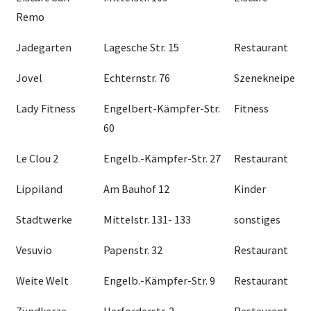
Remo
Jadegarten
Lagesche Str. 15
Restaurant
Jovel
Echternstr. 76
Szenekneipe
Lady Fitness
Engelbert-Kämpfer-Str.
Fitness
60
Le Clou 2
Engelb.-Kämpfer-Str. 27
Restaurant
Lippiland
Am Bauhof 12
Kinder
Stadtwerke
Mittelstr. 131- 133
sonstiges
Vesuvio
Papenstr. 32
Restaurant
Weite Welt
Engelb.-Kämpfer-Str. 9
Restaurant
Zündkerze
Herforderstr. 2
Restaurant