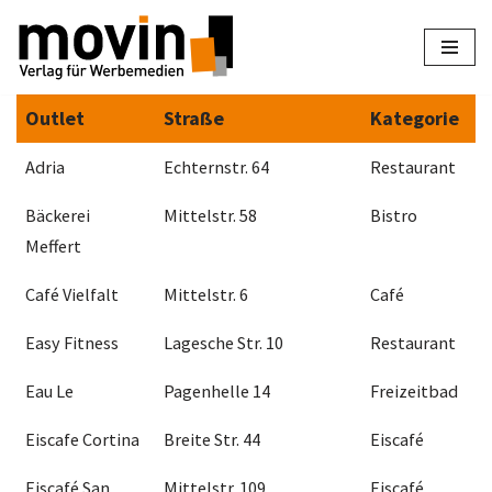
Zum
Inhalt
Outlet
Straße
Kategorie
springen
Adria
Echternstr. 64
Restaurant
Bäckerei
Mittelstr. 58
Bistro
Meffert
Café Vielfalt
Mittelstr. 6
Café
Easy Fitness
Lagesche Str. 10
Restaurant
Eau Le
Pagenhelle 14
Freizeitbad
Eiscafe Cortina
Breite Str. 44
Eiscafé
Eiscafé San
Mittelstr. 109
Eiscafé