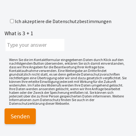
Ich akzeptiere die
Datenschutzbestimmungen
What is
3
+
1
Wenn Sie die im Kontaktformular eingegebenen Daten durch Klick auf den
nachfolgenden Button übersenden, erklären Sie sich damit einverstanden,
dass wir Ihre Angaben für die Beantwortung Ihrer Anfrage bzw.
Kontaktaufnahme verwenden. Eine Weitergabe an Dritte findet
grundsätzlich nicht statt, es sei denn geltende Datenschutzvorschriften
rechtfertigen eine Übertragung oder wir sind dazu gesetzlich verpflichtet. Sie
können Ihre erteilte Einwilligung jederzeit mit Wirkung für die Zukunft
widerrufen. Im Falle des Widerrufs werden Ihre Daten umgehend gelöscht.
Ihre Daten werden ansonsten gelöscht, wenn wir Ihre Anfrage bearbeitet
haben oder der Zweck der Speicherung entfallen ist. Sie können sich
jederzeit über die zu Ihrer Person gespeicherten Daten informieren. Weitere
Informationen zum Datenschutz finden Sie auch in der
Datenschutzerklärung dieser Webseite.