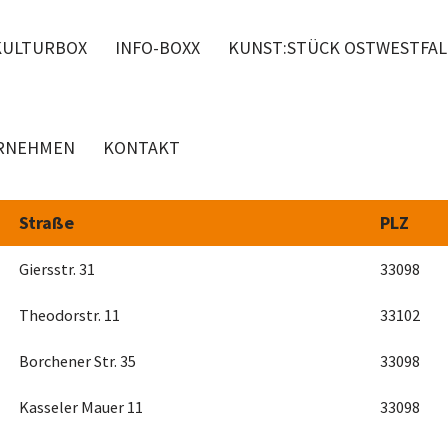
KULTURBOX
INFO-BOXX
KUNST:STÜCK OSTWESTFA
RNEHMEN
KONTAKT
Straße
PLZ
Giersstr. 31
33098
Theodorstr. 11
33102
Borchener Str. 35
33098
Kasseler Mauer 11
33098