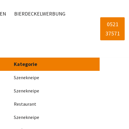
LEN
BIERDECKELWERBUNG
0521
37571
Kategorie
Szenekneipe
Szenekneipe
Restaurant
Szenekneipe