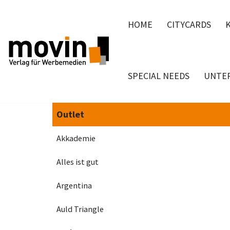
HOME
CITYCARDS
Zum
Inhalt
springen
SPECIAL NEEDS
UNTE
Outlet
Akkademie
Alles ist gut
Argentina
Auld Triangle